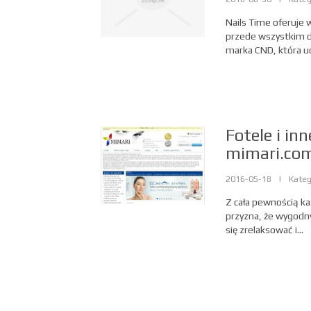
Nails Time oferuje w
przede wszystkim d
marka CND, która ud
Fotele i i
mimari.com
2016-05-18
|
Kateg
Z cała pewnością ka
przyzna, że wygodn
się zrelaksować i...