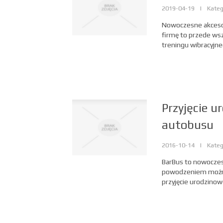
2019-04-19
|
Kateg
Nowoczesne akcesor
firmę to przede ws
treningu wibracyjn
Przyjęcie u
autobusu
2016-10-14
|
Kateg
BarBus to nowoczes
powodzeniem można 
przyjęcie urodzinow