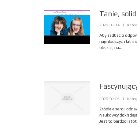
Tanie, soli
2020-05-14
|
Kateg
Aby zadbać o odpow
najmłodszych lat mo
obszar, na...
Fascynujący
2020-02-05
|
Kateg
Źródła energii odnaw
Naukowcy dokładają
Jest to bardzo istot