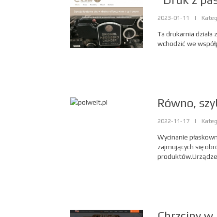
2023-01-11
|
Kateg
Ta drukarnia działa 
wchodzić we współp
Równo, szyb
2022-11-17
|
Kateg
Wycinanie płaskown
zajmujących się obró
produktów.Urządzen
Chrzciny w 