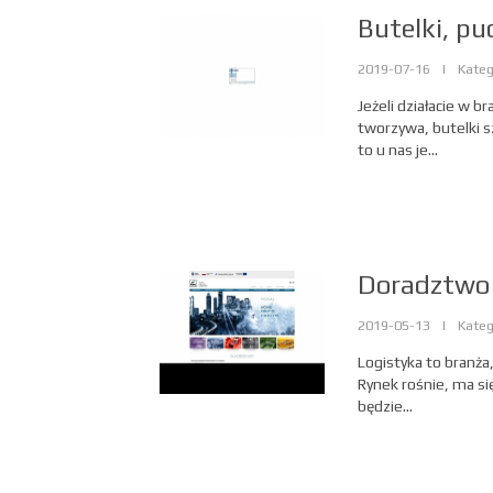
Butelki, pu
2019-07-16
|
Kateg
Jeżeli działacie w b
tworzywa, butelki 
to u nas je...
Doradztwo 
2019-05-13
|
Kateg
Logistyka to branża
Rynek rośnie, ma si
będzie...