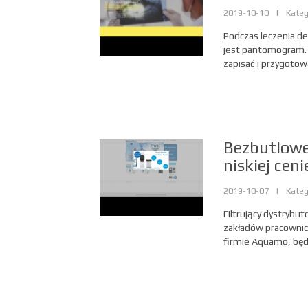
2019-10-10
|
Kateg
Podczas leczenia d
jest pantomogram. 
zapisać i przygotowa
Bezbutlowe 
niskiej ceni
2019-10-07
|
Kateg
Filtrujący dystrybu
zakładów pracowni
firmie Aquamo, będą