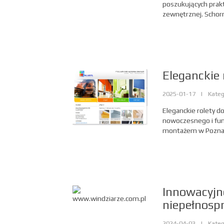
poszukujących prak
zewnętrznej. Schorn
Eleganckie
2025-01-17
|
Kateg
Eleganckie rolety d
nowoczesnego i fun
montażem w Poznani
Innowacyjn
niepełnosp
2024-04-03
|
Kateg