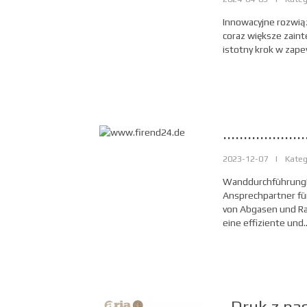
Innowacyjne rozwiąz
coraz większe zain
istotny krok w zape
....................
2023-12-07
|
Kateg
WanddurchführungD
Ansprechpartner fü
von Abgasen und R
eine effiziente und..
Druk z pas