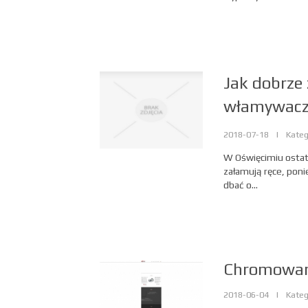
Jak dobrze 
włamywac
2018-07-18
|
Kateg
W Oświęcimiu ostatn
załamują ręce, poni
dbać o...
Chromowani
2018-06-04
|
Kateg