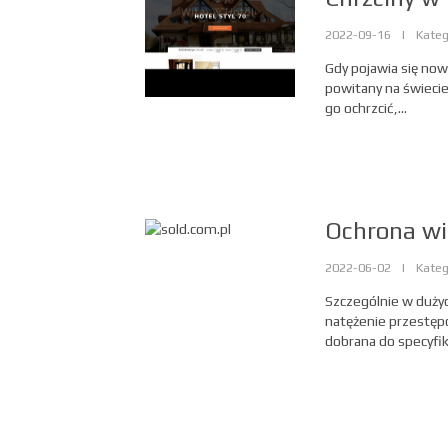
2022-09-16
|
Kateg
Gdy pojawia się nowy
powitany na świecie
go ochrzcić,...
Ochrona wi
2022-06-02
|
Kateg
Szczególnie w dużyc
natężenie przestępc
dobrana do specyfiki