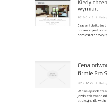
Kiedy chcem
wymiar.
2018-01-16
|
Kateg
Czasami ciężko jes
ponieważ jest ono n
pomieszczeń zwykłyc
Cena odwod
firmie Pro 
2017-12-22
|
Kateg
W dzisiejszych cza
jezdni tak zwane od
atrakcyjna dla wiel