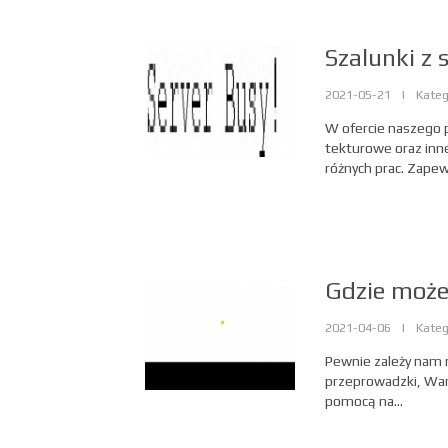
Szalunki z 
2021-05-21
|
Kateg
W ofercie naszego p
tekturowe oraz in
różnych prac. Zapew
Gdzie może
2021-04-06
|
Kateg
Pewnie zależy nam n
przeprowadzki, War
pomocą na...