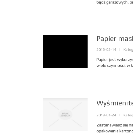
bądź garażowych, p
Papier mas
2019-02-14
|
Kateg
Papier jest wykorzy
wielu czynności, w k
Wyśmienit
2019-01-24
|
Kateg
Zastanawiasz się na
opakowania kartono