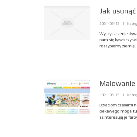
Jak usunąć
2021-09-15
|
Kateg
Wyczyszczenie dywa
nam się kawa czy wi
rozsypiemy ziemię, 
Malowanie 
2021-06-15
|
Kateg
Dzieciom czasami na
ciekawego mogą tut
zainteresują je farby