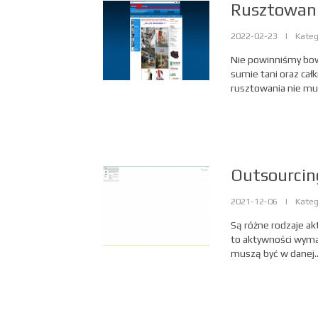
Rusztowani
2022-02-23
|
Kateg
Nie powinniśmy bow
sumie tani oraz cał
rusztowania nie mu
Outsourcin
2021-12-06
|
Kateg
Są różne rodzaje ak
to aktywności wymag
muszą być w danej..