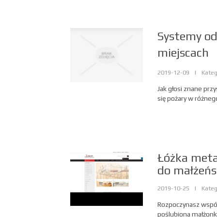
Systemy od
miejscach
2019-12-09
|
Kateg
Jak głosi znane prz
się pożary w różneg
Łóżka met
do małżeńsk
2019-10-25
|
Kateg
Rozpoczynasz wspól
poślubiona małżonk