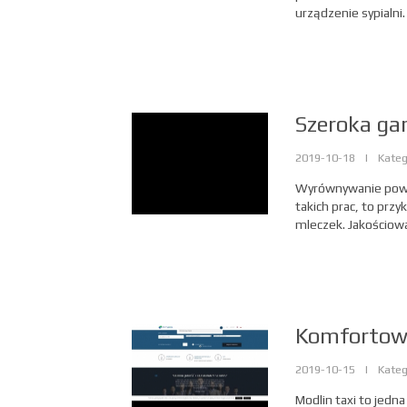
urządzenie sypialni
Szeroka ga
2019-10-18
|
Kateg
Wyrównywanie powło
takich prac, to prz
mleczek. Jakościowa
Komfortowa
2019-10-15
|
Kateg
Modlin taxi to jedna