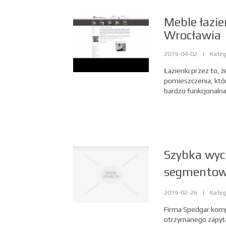
Meble łazi
Wrocławia
2019-04-02
|
Kateg
Łazienki przez to, 
pomieszczenia, któ
bardzo funkcjonalna,
Szybka wyc
segmentow
2019-02-26
|
Kateg
Firma Spedgar kompl
otrzymanego zapyta