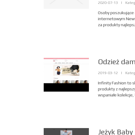
2020-07-13
|
Kateg
Osoby poszukujące 
internetowym Newyo
za produkty najleps
Odzież dam
2019-03-12
|
Kateg
Infinity Fashion to
produkty z najleps
wspaniałe kolekcje,
Jeżyk Baby 