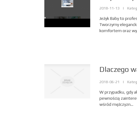
2018-11-13
|
Kateg
Jeżyk Baby to profe
Tworzymy eleganckie
komfortem oraz wyk
Dlaczego w
2018-06-21
|
Kateg
W przypadku, gdy ak
pewnością zainteres
wśród mężczyzn...