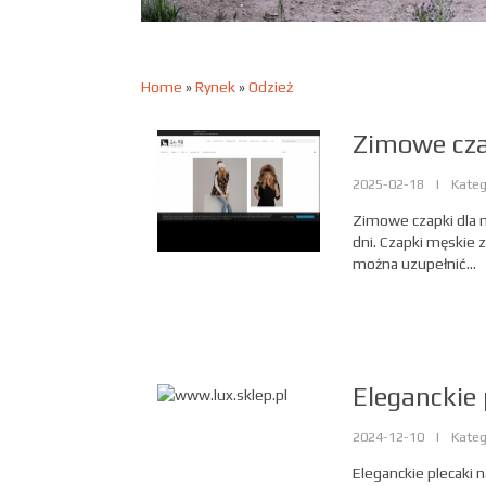
Home
»
Rynek
»
Odzież
Zimowe cza
2025-02-18
|
Kateg
Zimowe czapki dla 
dni. Czapki męskie 
można uzupełnić...
Eleganckie 
2024-12-10
|
Kateg
Eleganckie plecaki 