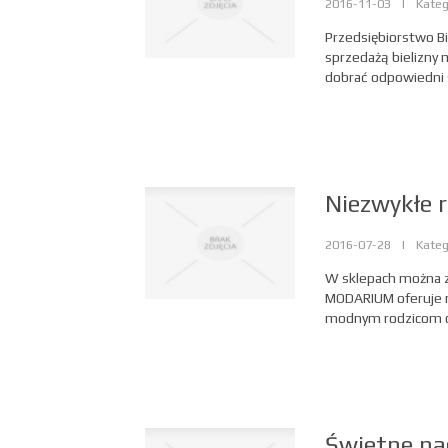
2016-11-03
|
Kateg
Przedsiębiorstwo B
sprzedażą bielizny 
dobrać odpowiedni 
Niezwykłe r
2016-07-28
|
Kateg
W sklepach można zna
MODARIUM oferuje n
modnym rodzicom or
Świetne na