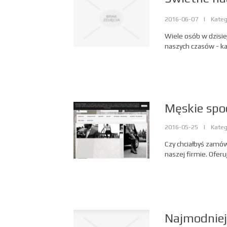
2016-06-07
|
Kateg
Wiele osób w dzisiej
naszych czasów - ka
Męskie spo
2016-05-25
|
Kateg
Czy chciałbyś zamów
naszej firmie. Oferu
Najmodniej