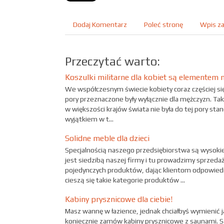
Dodaj Komentarz
Poleć stronę
Wpis za
Przeczytać warto:
Koszulki militarne dla kobiet są elementem 
We współczesnym świecie kobiety coraz częściej się
pory przeznaczone były wyłącznie dla mężczyzn. Tak
w większości krajów świata nie była do tej pory st
wyjątkiem w t...
Solidne meble dla dzieci
Specjalnością naszego przedsiębiorstwa są wysokiej
jest siedzibą naszej firmy i tu prowadzimy sprze
pojedynczych produktów, dając klientom odpowie
cieszą się takie kategorie produktów ...
Kabiny prysznicowe dla ciebie!
Masz wannę w łazience, jednak chciałbyś wymienić ją
koniecznie zamów kabiny prysznicowe z saunami. S