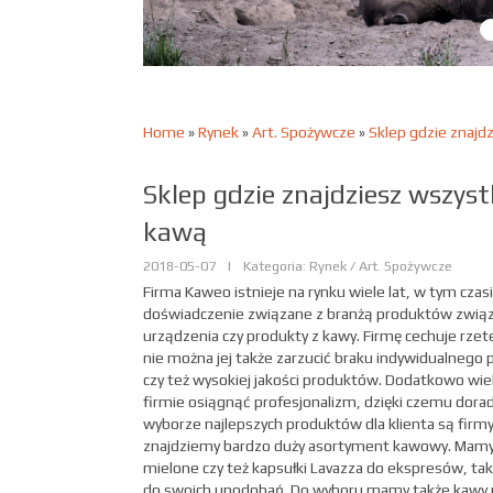
Home
»
Rynek
»
Art. Spożywcze
»
Sklep gdzie znajd
Sklep gdzie znajdziesz wszys
kawą
2018-05-07
|
Kategoria: Rynek / Art. Spożywcze
Firma Kaweo istnieje na rynku wiele lat, w tym cza
doświadczenie związane z branżą produktów związ
urządzenia czy produkty z kawy. Firmę cechuje rzet
nie można jej także zarzucić braku indywidualnego 
czy też wysokiej jakości produktów. Dodatkowo wiel
firmie osiągnąć profesjonalizm, dzięki czemu dor
wyborze najlepszych produktów dla klienta są firm
znajdziemy bardzo duży asortyment kawowy. Mamy 
mielone czy też kapsułki Lavazza do ekspresów, tak
do swoich upodobań. Do wyboru mamy także kawy 