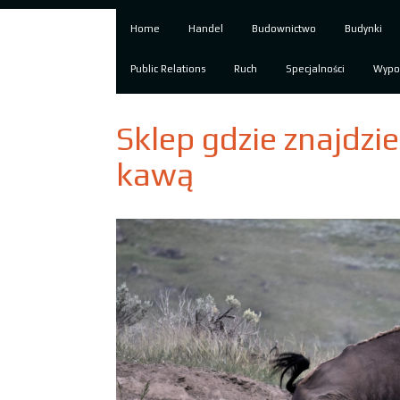
Home
Handel
Budownictwo
Budynki
Public Relations
Ruch
Specjalności
Wypo
Sklep gdzie znajdzi
kawą