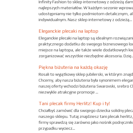
Infinity Fashion to sklep internetowy z odzieżą dam
najlepszych materiałów. W każdym sezonie wprowa
udostępniamy nie tylko podmiotom detalicznym, a
indywidualnym. Nasz sklep internetowy z odzieżą...
Eleganckie plecaki na laptop
Eleganckie plecaki na laptop są idealnym rozwiąza
praktycznego dodatku do swojego biznesowego look
miejsce na laptopa, ale także wiele dodatkowych k
zorganizować wszystkie niezbędne akcesoria. Dzię..
Piękna biżuteria na każdą okazję
Rosali to wyjątkowy sklep jubilerski, w którym znajd
Chcemy, aby nasza biżuteria była synonimem elegancj
naszej oferty wchodzi biżuteria Swarovski, srebro 
niezwykle atrakcyjne promocje ...
Tani plecak firmy Herlitz! Kup i ty!
Chciałbyś zamówić dla swojego dziecka solidny plecak
naszego sklepu. Tutaj znajdziesz tani plecak herlitz,
firmy sprawdzą się zarówno jako nośnik podręczni
przypadku wyciecz...