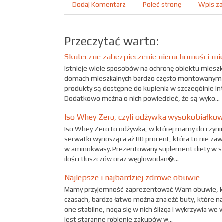
Dodaj Komentarz
Poleć stronę
Wpis za
Przeczytać warto:
Skuteczne zabezpieczenie nieruchomości mi
Istnieje wiele sposobów na ochronę obiektu miesz
domach mieszkalnych bardzo często montowanym 
produkty są dostępne do kupienia w szczególnie in
Dodatkowo można o nich powiedzieć, że są wyko...
Iso Whey Zero, czyli odżywka wysokobiałko
Iso Whey Zero to odżywka, w której mamy do czynie
serwatki wynosząca aż 80 procent, która to nie zawie
w aminokwasy. Prezentowany suplement diety w s
ilości tłuszczów oraz węglowodan�...
Najlepsze i najbardziej zdrowe obuwie
Mamy przyjemność zaprezentować Wam obuwie, któ
czasach, bardzo łatwo można znaleźć buty, które na
one stabilne, noga się w nich ślizga i wykrzywia w
jest staranne robienie zakupów w...