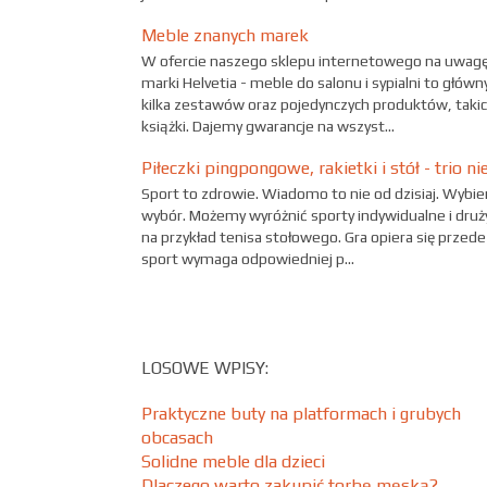
Meble znanych marek
W ofercie naszego sklepu internetowego na uwagę 
marki Helvetia - meble do salonu i sypialni to głó
kilka zestawów oraz pojedynczych produktów, takich
książki. Dajemy gwarancje na wszyst...
Piłeczki pingpongowe, rakietki i stół - trio 
Sport to zdrowie. Wiadomo to nie od dzisiaj. Wybi
wybór. Możemy wyróżnić sporty indywidualne i dru
na przykład tenisa stołowego. Gra opiera się przed
sport wymaga odpowiedniej p...
LOSOWE WPISY:
Praktyczne buty na platformach i grubych
obcasach
Solidne meble dla dzieci
Dlaczego warto zakupić torbę męską?