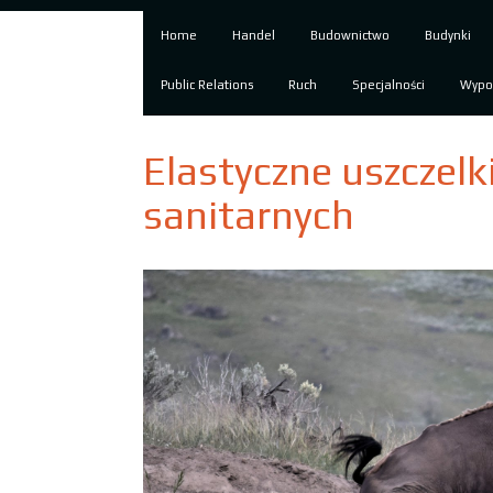
Home
Handel
Budownictwo
Budynki
Public Relations
Ruch
Specjalności
Wypo
Elastyczne uszczelki
sanitarnych