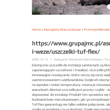
Home
»
Narzędzia Warsztatowe
»
Przemysł Metalo
https://www.grupajmc.pl/aso
i-weze/uszczelki-tuf-flex/
2025-12-12
|
Kategoria: Narzędzia Warsztatowe / Pr
Elastyczne uszczelki do instalacji sanitarnych są
zapewniającym szczelność i trwałość. Uszczelki pt
innowacyjne rozwiązanie, które cieszy się coraz wi
zainteresowaniem użytkowników. Dzięki ich elastyc
na wysokie i niskie temperatury, można je stosow
warunkach. Montaż uszczelki jest prosty i szybki -
dopasować do instalacji. Produkt ten sprawdza si
budownictwie mieszkaniowym, jak i przemysłowym
Tuf Flex gwarantują nie tylko solidne połączenie, al
ryzyko przecieków czy uszkodzeń. Dzięki nim może