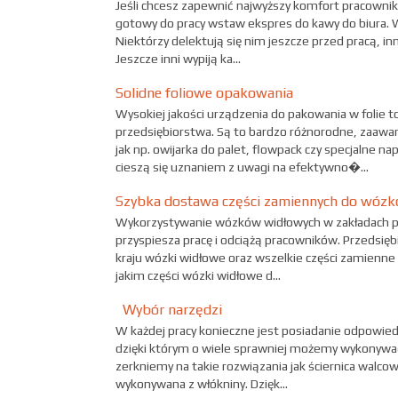
Jeśli chcesz zapewnić najwyższy komfort pracownik
gotowy do pracy wstaw ekspres do kawy do biura. W
Niektórzy delektują się nim jeszcze przed pracą, inni
Jeszcze inni wypiją ka...
Solidne foliowe opakowania
Wysokiej jakości urządzenia do pakowania w folie t
przedsiębiorstwa. Są to bardzo różnorodne, zaawa
jak np. owijarka do palet, flowpack czy specjalne n
cieszą się uznaniem z uwagi na efektywno�...
Szybka dostawa części zamiennych do wóz
Wykorzystywanie wózków widłowych w zakładach pr
przyspiesza pracę i odciążą pracowników. Przedsię
kraju wózki widłowe oraz wszelkie części zamienne 
jakim części wózki widłowe d...
Wybór narzędzi
W każdej pracy konieczne jest posiadanie odpowiednie
dzięki którym o wiele sprawniej możemy wykonywać
zerkniemy na takie rozwiązania jak ściernica walc
wykonywana z włókniny. Dzięk...