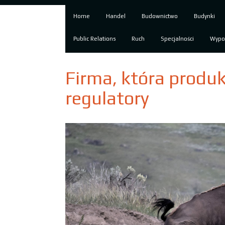
Home
Handel
Budownictwo
Budynki
Public Relations
Ruch
Specjalności
Wypo
Firma, która produ
regulatory