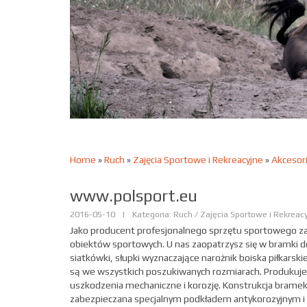
Home
»
Ruch
»
Zajęcia Sportowe i Rekreacyjne
»
Akcesori
www.polsport.eu
2016-05-10
|
Kategoria: Ruch / Zajęcia Sportowe i Rekreac
Jako producent profesjonalnego sprzętu sportowego 
obiektów sportowych. U nas zaopatrzysz się w bramki do 
siatkówki, słupki wyznaczające narożnik boiska piłkarsk
są we wszystkich poszukiwanych rozmiarach. Produkuje
uszkodzenia mechaniczne i korozję. Konstrukcja bramek
zabezpieczana specjalnym podkładem antykorozyjnym i t