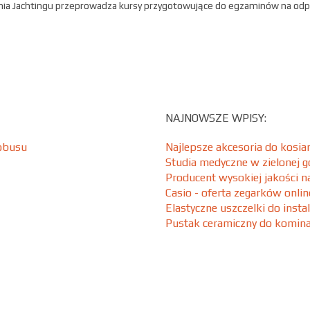
mia Jachtingu przeprowadza kursy przygotowujące do egzaminów na odp
NAJNOWSZE WPISY:
tobusu
Najlepsze akcesoria do kosia
Studia medyczne w zielonej g
Producent wysokiej jakości na
Casio - oferta zegarków onlin
Elastyczne uszczelki do instal
Pustak ceramiczny do komin