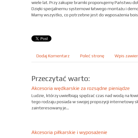
wiele lat. Przy zakupie bramki proponujemy Państwu dob
Dzięki specjalnemu systemowi łatwego montażu i demo
Mamy wszystko, co potrzebne jest do wyposażenia boiska
Dodaj Komentarz
Poleć stronę
Wpis zawier
Przeczytać warto:
Akcesoria wędkarskie za rozsądne pieniądze
Ludzie, którzy uwielbiają spędzać czas nad wodą na łow
tego rodzaju posiada w swojej propozycji internetowy s
zainteresowany je...
Akcesoria piłkarskie i wyposażenie