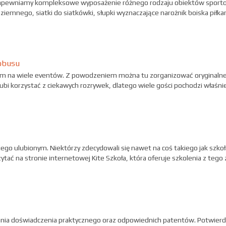
zapewniamy kompleksowe wyposażenie różnego rodzaju obiektów sporto
i ziemnego, siatki do siatkówki, słupki wyznaczające narożnik boiska piłkar
tobusu
em na wiele eventów. Z powodzeniem można tu zorganizować oryginalne 
bi korzystać z ciekawych rozrywek, dlatego wiele gości pochodzi właśnie 
 jego ulubionym. Niektórzy zdecydowali się nawet na coś takiego jak szkoł
ytać na stronie internetowej Kite Szkoła, która oferuje szkolenia z tego
ania doświadczenia praktycznego oraz odpowiednich patentów. Potwierd