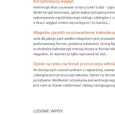
Korzystniejszy wygląd
Interesuje Was usuwanie zmarszczek? Łódź - zapr
kliniki terapii laserowej, gdzie wykorzystujemy in
wykonywania najróżniejszego rodzaju zabiegów z z
a Wasz wygląd zmieni się na lepsze i to bardzo...
Wygodny sposób na prowadzenie kalendarz
Jeśli dla jakiejś pani wielkim kłopotem jest prow
podstawowej formie, powinna odwiedzić stronę Myo
w obsłudze kalendarzyk miesiączkowy w formie elek
wygodne, że wystarczy tylko wprowadzać dat...
Opinie na rynku na temat przeszczepu włos
W dzisiejszych czasach jednym z najbardziej zaa
zabiegów jest przeszczep włosów. Opinie na temat
pozytywne. Możliwość odzyskania pierwotnego wygl
jest nam w stanie zaoferować zabieg następującego
LOSOWE WPISY: