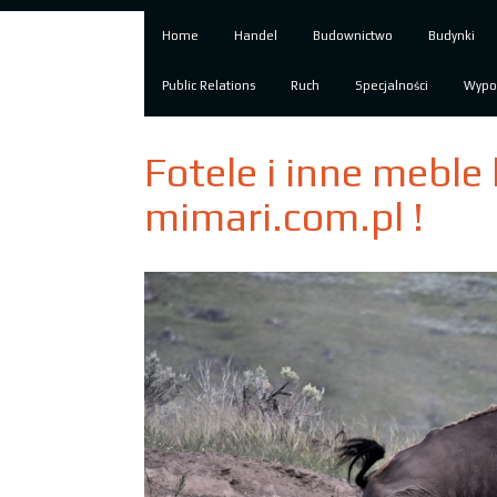
Home
Handel
Budownictwo
Budynki
Public Relations
Ruch
Specjalności
Wypo
Fotele i inne mebl
mimari.com.pl !