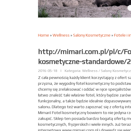
Home
»
Wellness
»
Salony Kosmetyczne
»
Fotele i 
http://mimari.com.pl/pl/c/Fo
kosmetyczne-standardowe/
2016-05-18
|
Kategoria: Wellness / Salony Kosmetyc
Z cała pewnością każdy klient korzystający z ofer
przyzna, że wygodny fotel kosmetyczny to podstaw
chcemy się zrelaksować i oddać w ręce specjalistów
łatwo znaleźć taki właśnie fotel, który będzie zar
funkcjonalny, a także będzie idealnie dopasowywan
salonu. Dlatego też warto zapoznać się z ofertą i
Mimari! Fotel kosmetyczny bowiem to nie jedyna r
zakupić. Sklep ten posiada bardzo bogatą ofertą me
kosmetycznych, fryzjerskich i wiele innych. Już tera
internetową www.mimari.com.pl i dowiedz się więc