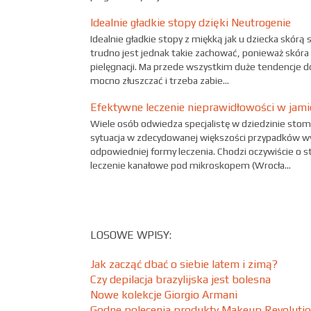
Idealnie gładkie stopy dzięki Neutrogenie
Idealnie gładkie stopy z miękką jak u dziecka skór
trudno jest jednak takie zachować, ponieważ skóra
pielęgnacji. Ma przede wszystkim duże tendencje d
mocno złuszczać i trzeba zabie...
Efektywne leczenie nieprawidłowości w jami
Wiele osób odwiedza specjalistę w dziedzinie stomat
sytuacja w zdecydowanej większości przypadków 
odpowiedniej formy leczenia. Chodzi oczywiście o 
leczenie kanałowe pod mikroskopem (Wrocła...
LOSOWE WPISY:
Jak zacząć dbać o siebie latem i zimą?
Czy depilacja brazylijska jest bolesna
Nowe kolekcje Giorgio Armani
Godne polecenia produkty Makeup Revoluti