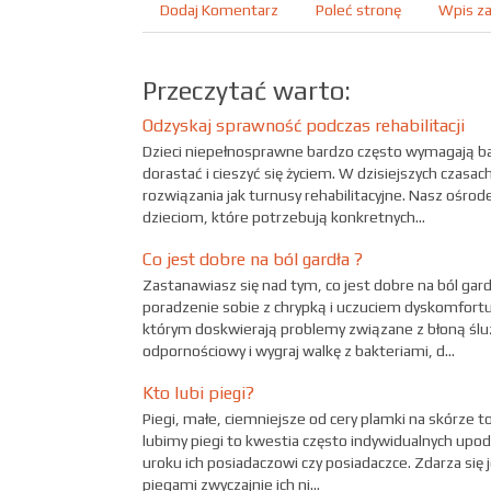
Dodaj Komentarz
Poleć stronę
Wpis za
Przeczytać warto:
Odzyskaj sprawność podczas rehabilitacji
Dzieci niepełnosprawne bardzo często wymagają bard
dorastać i cieszyć się życiem. W dzisiejszych czasac
rozwiązania jak turnusy rehabilitacyjne. Nasz ośro
dzieciom, które potrzebują konkretnych...
Co jest dobre na ból gardła ?
Zastanawiasz się nad tym, co jest dobre na ból ga
poradzenie sobie z chrypką i uczuciem dyskomfortu
którym doskwierają problemy związane z błoną ślu
odpornościowy i wygraj walkę z bakteriami, d...
Kto lubi piegi?
Piegi, małe, ciemniejsze od cery plamki na skórze 
lubimy piegi to kwestia często indywidualnych upod
uroku ich posiadaczowi czy posiadaczce. Zdarza się 
piegami zwyczajnie ich ni...