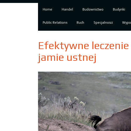
Home
Handel
Budownictwo
Budynki
Public Relations
Ruch
Specjalności
Wypo
Efektywne leczenie
jamie ustnej