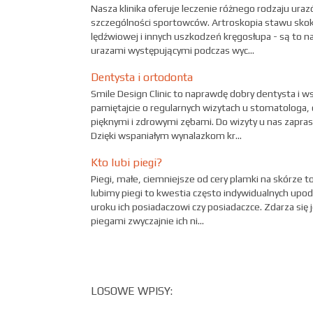
Nasza klinika oferuje leczenie różnego rodzaju ura
szczególności sportowców. Artroskopia stawu skok
lędźwiowej i innych uszkodzeń kręgosłupa - są to n
urazami występującymi podczas wyc...
Dentysta i ortodonta
Smile Design Clinic to naprawdę dobry dentysta i w
pamiętajcie o regularnych wizytach u stomatologa, 
pięknymi i zdrowymi zębami. Do wizyty u nas zapras
Dzięki wspaniałym wynalazkom kr...
Kto lubi piegi?
Piegi, małe, ciemniejsze od cery plamki na skórze 
lubimy piegi to kwestia często indywidualnych upod
uroku ich posiadaczowi czy posiadaczce. Zdarza się 
piegami zwyczajnie ich ni...
LOSOWE WPISY: