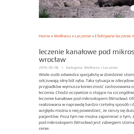
Home
»
Wellness
»
Leczenie
»
Efektywne leczenie n
leczenie kanałowe pod mikr
wrocław
2016-05-06
|
Kategoria: Wellness / Leczenie
Wiele osób odwiedza specjalistę w dziedzinie stoma
odczuwają silny ból zęba. Taka sytuacja w zdecydow
przypadków wymusza konieczność zastosowania o
leczenia. Chodzi oczywiście o stojące na szczegól
leczenie kanałowe pod mikroskopem (Wrocław). Of
realizowana w naprawdę bardzo rzetelny sposób i c
względu można o niej powiedzieć, że cieszy się du
pacjentów. Poza tym nie można zapominać o tym, ż
pod mikroskopem (Wrocław) jest zabiegiem stoma
cenie.