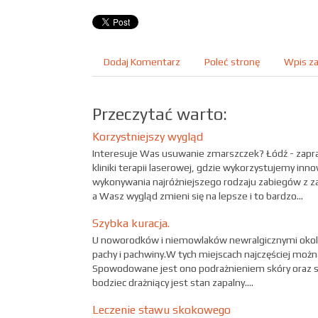
Dodaj Komentarz
Poleć stronę
Wpis za
Przeczytać warto:
Korzystniejszy wygląd
Interesuje Was usuwanie zmarszczek? Łódź - zapr
kliniki terapii laserowej, gdzie wykorzystujemy in
wykonywania najróżniejszego rodzaju zabiegów z z
a Wasz wygląd zmieni się na lepsze i to bardzo...
Szybka kuracja.
U noworodków i niemowlaków newralgicznymi okolic
pachy i pachwiny.W tych miejscach najczęściej moż
Spowodowane jest ono podrażnieniem skóry oraz s
bodziec drażniący jest stan zapalny....
Leczenie stawu skokowego