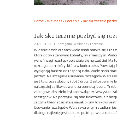
Home
»
Wellness
»
Leczenie
»
Jak skutecznie pozby
Jak skutecznie pozbyć się ro
2019-01-08
|
Kategoria: Wellness / Leczenie
W dzisiejszych czasach wiele osób boryka się z roz
która dotyka zarówno kobiety, jak i mężczyzn. Podcz
wahań wagi rozstępy pojawiają się najczęściej. Ma t
rozciąganiem skóry, która w końcu pęka. Powstają f
wyglądają bardzo źle i szpecą ciało. Wiele osób mar
pozbyć. Na szczęście usuwanie rozstępów Warszawa
jest to proces złożony i dość drogi. Zastosowanie l
najczęściej są likwidowane za pomocą lasera. Trzeba
zabiegów, aby efekt był zadowalający. Wszystko za
rozstępów. Na początku są one fioletowe, a z biegi
zaczyna blednąć aż stają się jak blizny. Ich kolor jes
Usuwanie rozstępów Warszawa w tym stadium jest 
dlatego najlepiej jest od razu po ich powstaniu udać 