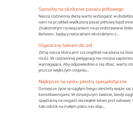
Sposoby na skrócenie pasażu jelitowego
Naszą codzienną dietę warto wzbogacić w dodatkową
nam na przykład wydłużony pasaż jelitowy bądź in
Znakomitym rozwiązaniem na przedstawiane dolegl
Betaven, będący naturalnym ekstraktem z...
Organiczny balsam do ust
Zimą nasza skóra jest szczególnie narażona na dzia
mróz. W codziennej pielęgnacji nie można zapominać
wymagająca. Aby odpowiednio o nią dbać, warto st
jeszcze większym stopniu...
Najlepsze na rynku plastry specjalistyczne
Dzisiejsze życie w ciągłym biegu niestety wiąże się
konsekwencjami. W dzisiejszym świecie, kiedy ciągl
spędzamy na nogach niezwykle łatwo jest nabawić si
taki odcisk na małym palcu nas dop...