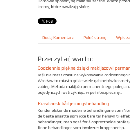
Domowe sposoby są mało skuteczne. Warto przeci
kremy, które nawilżają skórę.
Dodaj Komentarz
Poleć stronę
Wpis za
Przeczytać warto:
Codziennie piękna dzięki makijażowi perm
Jeśli nie masz czasu na wykonywanie codziennego m
Wrocław to miasto gdzie wiele gabinetów kosmety
zabieg. Metoda makijażu permanentnego polega n
pojedynczych wstrzyknięć, w pełni bezpieczny...
Brasiliansk hårfjerningsbehandling
Kunder elsker de moderne behandlingene som Norweg
de beste ansatte som ikke bare tar hensyn til effek
behandlinger, men også for å opprettholde profesjon
finne behandlinger som involverer kroppsnedsp...