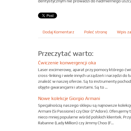
dentystycznym nie prowadzi do nadmiernego uszczu
Dodaj Komentarz
Poleć stronę
Wpis za
Przeczytać warto:
Ćwiczenie konwergencji oka
Laser excimerowy, aparat przy pomocy którego ćwi
cross-linking i wiele innych urządzeń i narzędzi do
znaleźć w naszej ofercie. Są to instrumenty poch
objęte gwarancjami i atestami. Są to ...
Nowe kolekcje Giorgio Armani
Specjalnością naszego sklepu są najnowsze kolekcj
Armani (Si Passione) czy Dior (J"Adore). Oferujemy
nieco mniej popularne wśród polskich klientek. Pr
Rabanne (Lady Million) czy Jimmy Choo (F...