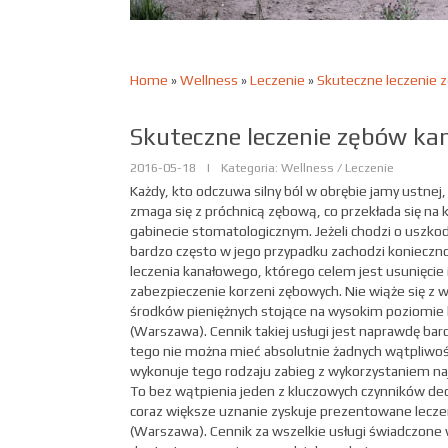
Home
»
Wellness
»
Leczenie
»
Skuteczne leczenie 
Skuteczne leczenie zębów ka
2016-05-18
|
Kategoria: Wellness / Leczenie
Każdy, kto odczuwa silny ból w obrębie jamy ustne
zmaga się z próchnicą zębową, co przekłada się na 
gabinecie stomatologicznym. Jeżeli chodzi o uszko
bardzo często w jego przypadku zachodzi konieczn
leczenia kanałowego, którego celem jest usunięcie
zabezpieczenie korzeni zębowych. Nie wiąże się z 
środków pieniężnych stojące na wysokim poziomie 
(Warszawa). Cennik takiej usługi jest naprawdę bar
tego nie można mieć absolutnie żadnych wątpliwoś
wykonuje tego rodzaju zabieg z wykorzystaniem naj
To bez wątpienia jeden z kluczowych czynników dec
coraz większe uznanie zyskuje prezentowane lecz
(Warszawa). Cennik za wszelkie usługi świadczone 