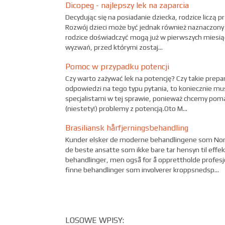
Dicopeg - najlepszy lek na zaparcia
Decydując się na posiadanie dziecka, rodzice liczą p
Rozwój dzieci może być jednak również naznaczony
rodzice doświadczyć mogą już w pierwszych miesią
wyzwań, przed którymi zostaj...
Pomoc w przypadku potencji
Czy warto zażywać lek na potencję? Czy takie prepar
odpowiedzi na tego typu pytania, to koniecznie mus
specjalistami w tej sprawie, ponieważ chcemy po
(niestety!) problemy z potencją.Oto M...
Brasiliansk hårfjerningsbehandling
Kunder elsker de moderne behandlingene som Norweg
de beste ansatte som ikke bare tar hensyn til effek
behandlinger, men også for å opprettholde profesjon
finne behandlinger som involverer kroppsnedsp...
LOSOWE WPISY: