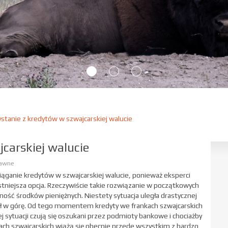
stanie z kredytów w szwajcarskiej walucie
carskiej walucie
rawne
iąganie kredytów w szwajcarskiej walucie, ponieważ eksperci
ystniejsza opcja. Rzeczywiście takie rozwiązanie w początkowych
dność środków pieniężnych. Niestety sytuacja uległa drastycznej
 w górę. Od tego momentem kredyty we frankach szwajcarskich
ej sytuacji czują się oszukani przez podmioty bankowe i chociażby
ach szwajcarskich wiążą się obecnie przede wszystkim z bardzo