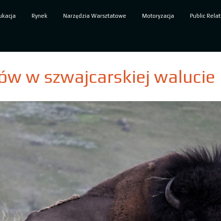
ukacja
Rynek
Narzędzia Warsztatowe
Motoryzacja
Public Relat
tów w szwajcarskiej walucie