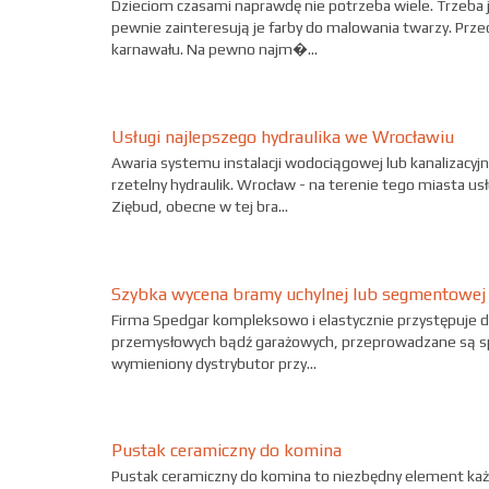
Dzieciom czasami naprawdę nie potrzeba wiele. Trzeba j
pewnie zainteresują je farby do malowania twarzy. Prz
karnawału. Na pewno najm�...
Usługi najlepszego hydraulika we Wrocławiu
Awaria systemu instalacji wodociągowej lub kanalizacy
rzetelny hydraulik. Wrocław - na terenie tego miasta u
Ziębud, obecne w tej bra...
Szybka wycena bramy uchylnej lub segmentowej
Firma Spedgar kompleksowo i elastycznie przystępuje d
przemysłowych bądź garażowych, przeprowadzane są spra
wymieniony dystrybutor przy...
Pustak ceramiczny do komina
Pustak ceramiczny do komina to niezbędny element każde