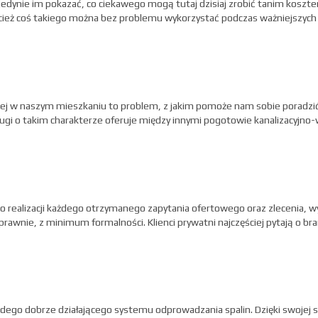
edynie im pokazać, co ciekawego mogą tutaj dzisiaj zrobić tanim koszt
ecież coś takiego można bez problemu wykorzystać podczas ważniejszych
jnej w naszym mieszkaniu to problem, z jakim pomoże nam sobie poradzi
sługi o takim charakterze oferuje między innymi pogotowie kanalizacyjn
o realizacji każdego otrzymanego zapytania ofertowego oraz zlecenia, 
wnie, z minimum formalności. Klienci prywatni najczęściej pytają o b
go dobrze działającego systemu odprowadzania spalin. Dzięki swojej sol