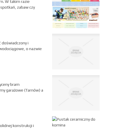
em. W takim razie
 spotkań, zabaw czy
ć doświadczony i
o-wodociągowe, o nazwie
wyceny bram
ramy garażowe (Tarnów) a
idnej konstrukcji i