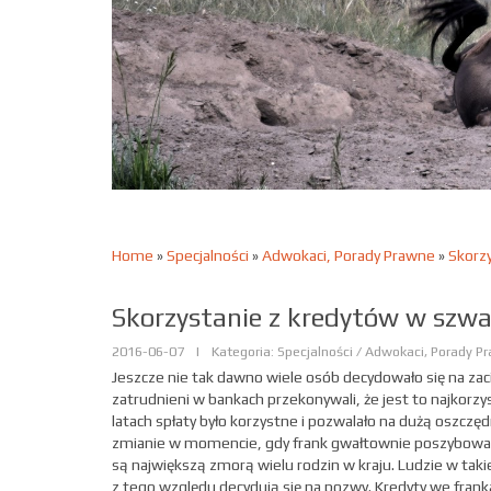
Home
»
Specjalności
»
Adwokaci, Porady Prawne
»
Skorzy
Skorzystanie z kredytów w szwaj
2016-06-07
|
Kategoria: Specjalności / Adwokaci, Porady P
Jeszcze nie tak dawno wiele osób decydowało się na zac
zatrudnieni w bankach przekonywali, że jest to najkorz
latach spłaty było korzystne i pozwalało na dużą oszczę
zmianie w momencie, gdy frank gwałtownie poszybował
są największą zmorą wielu rodzin w kraju. Ludzie w taki
z tego względu decydują się na pozwy. Kredyty we frank