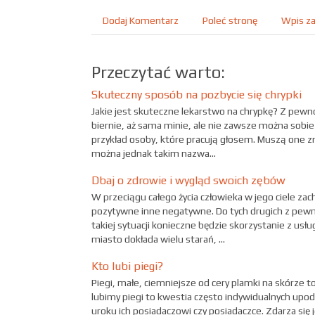
Dodaj Komentarz
Poleć stronę
Wpis za
Przeczytać warto:
Skuteczny sposób na pozbycie się chrypki
Jakie jest skuteczne lekarstwo na chrypkę? Z pewno
biernie, aż sama minie, ale nie zawsze można sobie
przykład osoby, które pracują głosem. Muszą one z
można jednak takim nazwa...
Dbaj o zdrowie i wygląd swoich zębów
W przeciągu całego życia człowieka w jego ciele zac
pozytywne inne negatywne. Do tych drugich z pewn
takiej sytuacji konieczne będzie skorzystanie z usł
miasto dokłada wielu starań, ...
Kto lubi piegi?
Piegi, małe, ciemniejsze od cery plamki na skórze 
lubimy piegi to kwestia często indywidualnych upod
uroku ich posiadaczowi czy posiadaczce. Zdarza się 