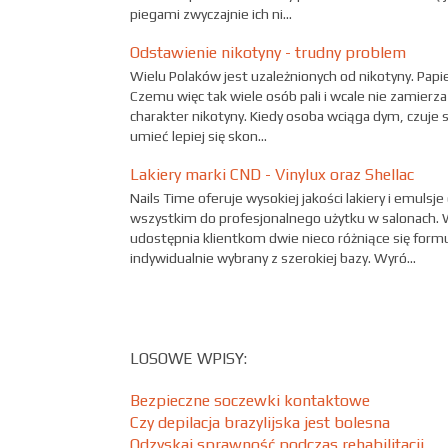
piegami zwyczajnie ich ni...
Odstawienie nikotyny - trudny problem
Wielu Polaków jest uzależnionych od nikotyny. Pap
Czemu więc tak wiele osób pali i wcale nie zamierza
charakter nikotyny. Kiedy osoba wciąga dym, czuje 
umieć lepiej się skon...
Lakiery marki CND - Vinylux oraz Shellac
Nails Time oferuje wysokiej jakości lakiery i emuls
wszystkim do profesjonalnego użytku w salonach. 
udostępnia klientkom dwie nieco różniące się formuł
indywidualnie wybrany z szerokiej bazy. Wyró...
LOSOWE WPISY:
Bezpieczne soczewki kontaktowe
Czy depilacja brazylijska jest bolesna
Odzyskaj sprawność podczas rehabilitacji