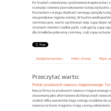
Po trudach zwiedzania i podziwiania krajobrazów i
rozważyć również posmakowanie tutejszej kuchni, 
Poznaniem i w jego okolicach serwują specjały tutej
niespotykane nigdzie indziej. W kuchni wielkopolski
ziemniaczane, warto spróbować więc zupę ślepe ry
stronach również rzadkie pyrki, czyli gęstą zupę 
dla śmiałków polecamy czerninę, czyli zupę na bazie 
Dodaj Komentarz
Poleć stronę
Wpis za
Przeczytać warto:
Polski producent nawozu magnezowego Te
Nasza firma to producent nawozu magnezowego w gr
stosowany jako alternatywa do klasycznych nawozó
znaleźć kilka wariantów tego rodzaju środków do uż
nawozy na bazie magnezu mają szereg właściwośc..