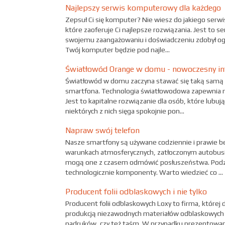
Najlepszy serwis komputerowy dla każdego
Zepsuł Ci się komputer? Nie wiesz do jakiego serw
które zaoferuje Ci najlepsze rozwiązania. Jest to 
swojemu zaangażowaniu i doświadczeniu zdobył ogr
Twój komputer będzie pod najle...
Światłowód Orange w domu - nowoczesny in
Światłowód w domu zaczyna stawać się taką samą 
smartfona. Technologia światłowodowa zapewnia n
Jest to kapitalne rozwiązanie dla osób, które lubuj
niektórych z nich sięga spokojnie pon...
Napraw swój telefon
Nasze smartfony są używane codziennie i prawie b
warunkach atmosferycznych, zatłoczonym autobusie 
mogą one z czasem odmówić posłuszeństwa. Podz
technologicznie komponenty. Warto wiedzieć co ...
Producent folii odblaskowych i nie tylko
Producent folii odblaskowych Loxy to firma, której d
produkcją niezawodnych materiałów odblaskowych w po
nadruków, czy też taśm. W przypadku prezentowane