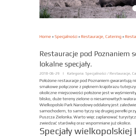
Home
»
Specjalności
»
Restauracje, Catering
»
Resta
Restauracje pod Poznaniem s
lokalne specjały.
2018-06-29
|
Kategoria: Specjalności / Restauracje, C
Położone restauracje pod Poznaniem gwarantują n
smakowe połączone z pięknem krajobrazu tutejszych
okoliczne miejscowości położone jest w wyśmienit
blisko, duże tereny zielone o niesamowitych walorac
Wielkopolski Park Narodowy oddalony jest zaledwie
samochodem, to samo tyczy się drugiej perełki przyr
Puszcza Zielonka. Warto więc zaplanować turystyc
zwiedzać starówkę oraz wspomniane już okolice.
Specjały wielkopolskiej 