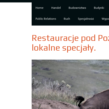
Home
Handel
Budownictwo
Budynki
Public Relations
Ruch
Specjalności
Wypo
Restauracje pod P
lokalne specjały.