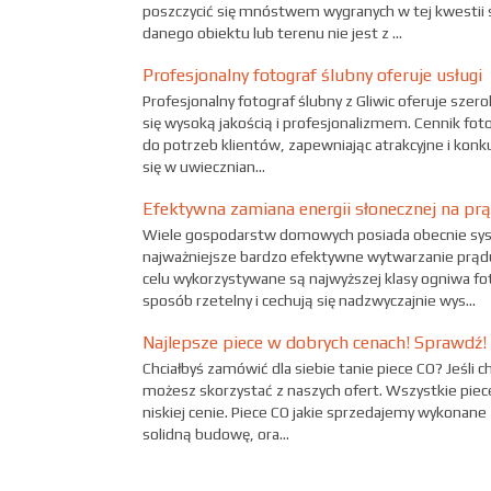
poszczycić się mnóstwem wygranych w tej kwestii 
danego obiektu lub terenu nie jest z ...
Profesjonalny fotograf ślubny oferuje usługi
Profesjonalny fotograf ślubny z Gliwic oferuje szero
się wysoką jakością i profesjonalizmem. Cennik fot
do potrzeb klientów, zapewniając atrakcyjne i konkur
się w uwiecznian...
Efektywna zamiana energii słonecznej na pr
Wiele gospodarstw domowych posiada obecnie syste
najważniejsze bardzo efektywne wytwarzanie prądu
celu wykorzystywane są najwyższej klasy ogniwa fot
sposób rzetelny i cechują się nadzwyczajnie wys...
Najlepsze piece w dobrych cenach! Sprawdź!
Chciałbyś zamówić dla siebie tanie piece CO? Jeśli ch
możesz skorzystać z naszych ofert. Wszystkie pie
niskiej cenie. Piece CO jakie sprzedajemy wykonane 
solidną budowę, ora...