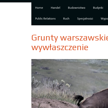
Home
Handel
Budownictwo
Budynki
Public Relations
Ruch
Specjalności
Wypo
Grunty warszawskie
wywłaszczenie