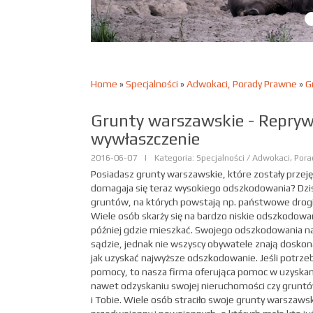
Home
»
Specjalności
»
Adwokaci, Porady Prawne
»
G
Grunty warszawskie - Repryw
wywłaszczenie
2016-06-07
|
Kategoria: Specjalności / Adwokaci, Por
Posiadasz grunty warszawskie, które zostały przej
domagaja się teraz wysokiego odszkodowania? Dzisi
gruntów, na których powstają np. państwowe drogi
Wiele osób skarży się na bardzo niskie odszkodowan
później gdzie mieszkać. Swojego odszkodowania na
sądzie, jednak nie wszyscy obywatele znają doskon
jak uzyskać najwyższe odszkodowanie. Jeśli potrze
pomocy, to nasza firma oferująca pomoc w uzyska
nawet odzyskaniu swojej nieruchomości czy grun
i Tobie. Wiele osób straciło swoje grunty warszaws