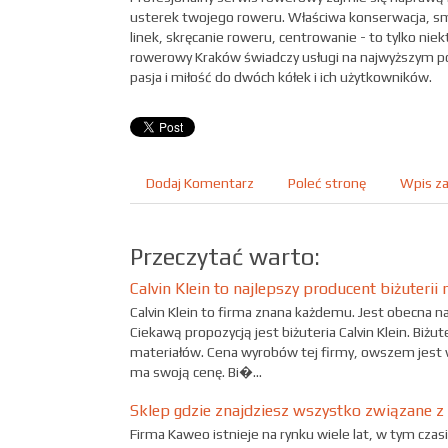
usterek twojego roweru. Właściwa konserwacja, s
linek, skręcanie roweru, centrowanie - to tylko niek
rowerowy Kraków świadczy usługi na najwyższym p
pasja i miłość do dwóch kółek i ich użytkowników.
Dodaj Komentarz
Poleć stronę
Wpis za
Przeczytać warto:
Calvin Klein to najlepszy producent biżuterii 
Calvin Klein to firma znana każdemu. Jest obecna n
Ciekawą propozycją jest biżuteria Calvin Klein. Biżut
materiałów. Cena wyrobów tej firmy, owszem jest wys
ma swoją cenę. Bi�...
Sklep gdzie znajdziesz wszystko związane 
Firma Kaweo istnieje na rynku wiele lat, w tym cz