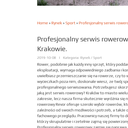
Home
»
Rynek
»
Sport
»
Profesjonalny serwis rower
Profesjonalny serwis rowero
Krakowie.
2019-10-08
|
Kategoria: Rynek / Sport
Rower, podobnie jak każdy inny sprzęt, który podda
eksploatacji, wymaga odpowiedniego zadbania i kons
uwielbiasz przemieszczanie się na rowerze, czy to 
wycieczkach poza nim, doskonale wiesz, ze twój s
profesjonalnego serwisowania. Potrzebujesz skorzy
jaką jest serwis rowerowy? Kraków to miasto wiel
zakresie, lecz nasza firma skutecznie wyróżnia się 
rowerowy Revor oferuje szeroki wybór rowerów, k
zależności od swoich możliwości i potrzeb, a także
fachowego przeglądu. Pracownicy naszej firmy to do
którzy skrupulatnie i rzetelnie zajmą się powierz
Profesjonalny serwis rowerowy zajmie się naprawą 