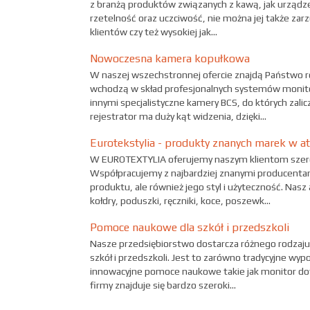
z branżą produktów związanych z kawą, jak urządze
rzetelność oraz uczciwość, nie można jej także zar
klientów czy też wysokiej jak...
Nowoczesna kamera kopułkowa
W naszej wszechstronnej ofercie znajdą Państwo ró
wchodzą w skład profesjonalnych systemów monit
innymi specjalistyczne kamery BCS, do których zali
rejestrator ma duży kąt widzenia, dzięki...
Eurotekstylia - produkty znanych marek w at
W EUROTEXTYLIA oferujemy naszym klientom szero
Współpracujemy z najbardziej znanymi producentami,
produktu, ale również jego styl i użyteczność. Nasz
kołdry, poduszki, ręczniki, koce, poszewk...
Pomoce naukowe dla szkół i przedszkoli
Nasze przedsiębiorstwo dostarcza różnego rodzaju
szkół i przedszkoli. Jest to zarówno tradycyjne wypo
innowacyjne pomoce naukowe takie jak monitor doty
firmy znajduje się bardzo szeroki...