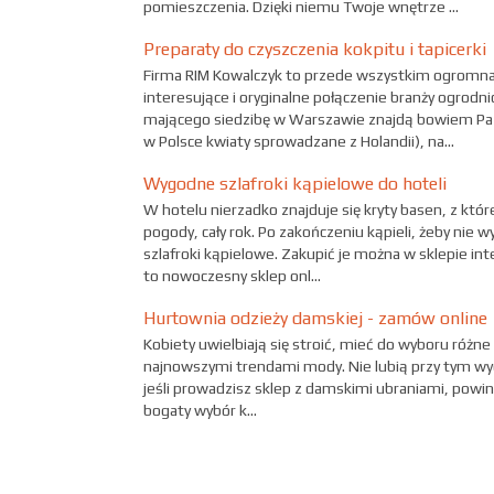
pomieszczenia. Dzięki niemu Twoje wnętrze ...
Preparaty do czyszczenia kokpitu i tapicerki
Firma RIM Kowalczyk to przede wszystkim ogromna h
interesujące i oryginalne połączenie branży ogrod
mającego siedzibę w Warszawie znajdą bowiem Pa
w Polsce kwiaty sprowadzane z Holandii), na...
Wygodne szlafroki kąpielowe do hoteli
W hotelu nierzadko znajduje się kryty basen, z któ
pogody, cały rok. Po zakończeniu kąpieli, żeby nie 
szlafroki kąpielowe. Zakupić je można w sklepie in
to nowoczesny sklep onl...
Hurtownia odzieży damskiej - zamów online
Kobiety uwielbiają się stroić, mieć do wyboru różne 
najnowszymi trendami mody. Nie lubią przy tym wyd
jeśli prowadzisz sklep z damskimi ubraniami, powi
bogaty wybór k...