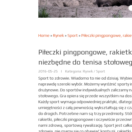
Home
»
Rynek
»
Sport
»
Piłeczki pingpongowe, rakiet
Piłeczki pingpongowe, rakietki 
niezbędne do tenisa stołowe
2016-05-25
|
Kategoria: Rynek / Sport
Sport to zdrowie. Wiadomo to nie od dzisiaj. Wybie
naprawdę szeroki wybór. Możemy wyróżnić sporty i
drużynowe. Do sportów indywidualnych zaliczamy na
stołowego. Gra opiera się przede wszystkim na dosk
Każdy sport wymaga odpowiedniej praktyki, dlatego 
umiejętności z całą pewnością wykształtują się z cz
do drogich. Potrzebne nam są trzy przedmioty. Stó
rakietki, piłeczki pingpongowe i oczywiście przeciw
nami zdrową, sportową rywalizację. Sport jest całk
zdrowia, nie mamy się co obawiać kontuzji, rakietki 