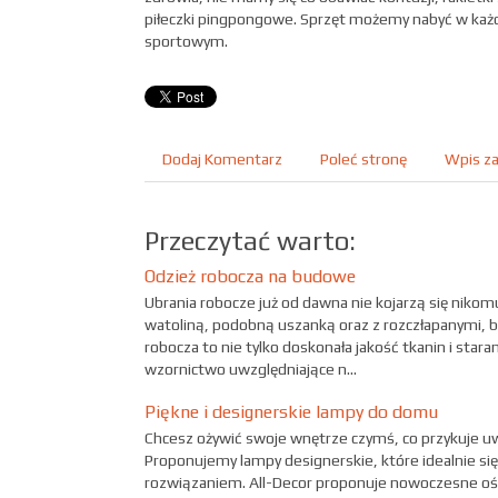
piłeczki pingpongowe. Sprzęt możemy nabyć w każ
sportowym.
Dodaj Komentarz
Poleć stronę
Wpis za
Przeczytać warto:
Odzież robocza na budowe
Ubrania robocze już od dawna nie kojarzą się nikom
watoliną, podobną uszanką oraz z rozczłapanymi, 
robocza to nie tylko doskonała jakość tkanin i sta
wzornictwo uwzględniające n...
Piękne i designerskie lampy do domu
Chcesz ożywić swoje wnętrze czymś, co przykuje uw
Proponujemy lampy designerskie, które idealnie si
rozwiązaniem. All-Decor proponuje nowoczesne ośw