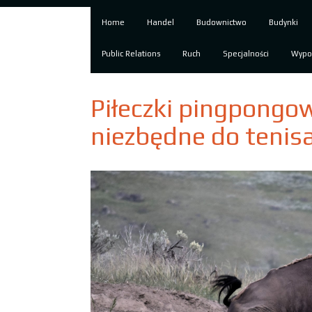
Home
Handel
Budownictwo
Budynki
Public Relations
Ruch
Specjalności
Wypo
Piłeczki pingpongowe,
niezbędne do tenis