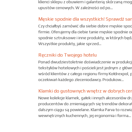
klienci sklepu z obuwiem i galanterią skórzaną mog
upustów cenowych. W zależności od po...
Męskie spodnie dla wszystkich! Sprawdź sa
Czy chciałbyś zamówić dla siebie dobre męskie spod
firmie. Oferujemy dla ciebie tanie męskie spodnie o
spodnie sztruksowe i inne produkty, w których będz
Wszystkie produkty, jakie sprzed...
Ręczniki do Twojego hotelu
Ponad dwudziestoletnie doświadczenie w produkcji 
tekstyliów hotelowych i pościeli jest jednym z gł
wśród klientów z całego regionu firmy Kołdrexpol
oczekiwań każdego zleceniodawcy. Produkow...
Klamki do gustownych wnętrz w dobrych ce
Nowe kolekcje klamek, gałek i innych akcesoriów 
producentów do zmieniających się trendów dekora
dalszym ciągu są powielane. Klamka Parva to rozwi
wewnętrznych kuchennych, jej ergonomia i forma...