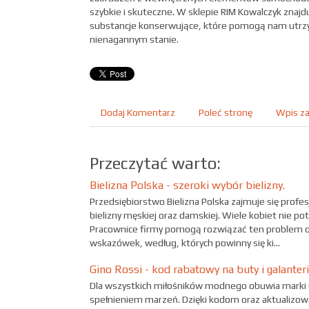
szybkie i skuteczne. W sklepie RIM Kowalczyk znajdu
substancje konserwujące, które pomogą nam utrz
nienagannym stanie.
Dodaj Komentarz
Poleć stronę
Wpis za
Przeczytać warto:
Bielizna Polska - szeroki wybór bielizny.
Przedsiębiorstwo Bielizna Polska zajmuje się pro
bielizny męskiej oraz damskiej. Wiele kobiet nie po
Pracownice firmy pomogą rozwiązać ten problem ora
wskazówek, według, których powinny się ki...
Gino Rossi - kod rabatowy na buty i galanter
Dla wszystkich miłośników modnego obuwia marki G
spełnieniem marzeń. Dzięki kodom oraz aktualiz