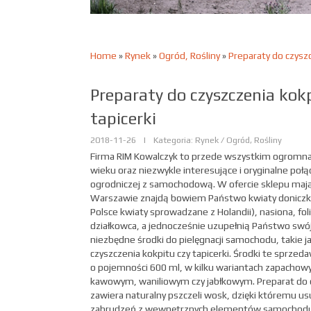
Home
»
Rynek
»
Ogród, Rośliny
»
Preparaty do czyszc
Preparaty do czyszczenia kokp
tapicerki
2018-11-26
|
Kategoria: Rynek / Ogród, Rośliny
Firma RIM Kowalczyk to przede wszystkim ogromna h
wieku oraz niezwykle interesujące i oryginalne połą
ogrodniczej z samochodową. W ofercie sklepu maj
Warszawie znajdą bowiem Państwo kwiaty donicz
Polsce kwiaty sprowadzane z Holandii), nasiona, foli
działkowca, a jednocześnie uzupełnią Państwo swój
niezbędne środki do pielęgnacji samochodu, takie j
czyszczenia kokpitu czy tapicerki. Środki te sprze
o pojemności 600 ml, w kilku wariantach zapachow
kawowym, waniliowym czy jabłkowym. Preparat do 
zawiera naturalny pszczeli wosk, dzięki któremu u
zabrudzeń z wewnętrznych elementów samochodu 