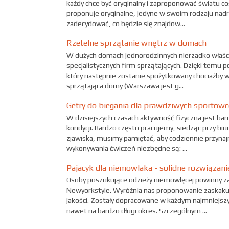
każdy chce być oryginalny i zaproponować światu co
proponuje oryginalne, jedyne w swoim rodzaju nadr
zadecydować, co będzie się znajdow...
Rzetelne sprzątanie wnętrz w domach
W dużych domach jednorodzinnych nierzadko właścic
specjalistycznych firm sprzątających. Dzięki temu 
który następnie zostanie spożytkowany chociażby 
sprzątająca domy (Warszawa jest g...
Getry do biegania dla prawdziwych sportow
W dzisiejszych czasach aktywność fizyczna jest bar
kondycji. Bardzo często pracujemy, siedząc przy b
zjawiska, musimy pamiętać, aby codziennie przynaj
wykonywania ćwiczeń niezbędne są: ...
Pajacyk dla niemowlaka - solidne rozwiązani
Osoby poszukujące odzieży niemowlęcej powinny z
Newyorkstyle. Wyróżnia nas proponowanie zaskakują
jakości. Zostały dopracowane w każdym najmniejszy
nawet na bardzo długi okres. Szczególnym ...