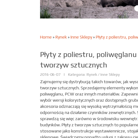
Home
»
Rynek
»
Inne Sklepy
»
Płyty z poliestru, pol
Płyty z poliestru, poliwęglanu
tworzyw sztucznych
2016-06-07
|
Kategoria: Rynek / Inne Sklepy
Zajmujemy się dystrybucją takich towarów, jak wysok
tworzyw sztucznych. Sprzedajemy elementy wykona
poliwęglanu, PCW oraz innych materiałów. Zapewni
wybór wersji kolorystycznych oraz dostępnych grub
akcesoria odznaczają się wysoką wytrzymałością m
odpornością na działanie czynników zewnętrznych. 
sprawdzą się więc zarówno w środowisku wewnętrz
budynków. Płyty z tworzyw sztucznych to popularne
stosowane jako konstrukcje wystawiennicze, stoja
sklepowe. Świadczymy ponadto usługi z zakresu ci