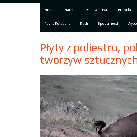
Home
Handel
Budownictwo
Budynki
Public Relations
Ruch
Specjalności
Wypo
Płyty z poliestru, p
tworzyw sztucznyc