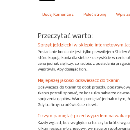
Dodaj Komentarz
Poleć stronę
Wpis za
Przeczytać warto:
Sprzęt jeździecki w sklepie internetowym J
Posiadanie konia nie jest tylko przywilejem Shirley 
które kupują konia dla siebie - oczywiście w cenie
cena jednak się liczy, co radość z posiadania przyja
wędrówki. Aby dosiąść kon...
Najlepszej jakości odświeżacz do tkanin
Odświeżacz do tkanin to obok proszku podstawowy 
tkanin potrafi sprawić, że koszulka nabierze dawne
spojrzenia gapiów. Warto pamiętać jednak o tym, że
Gdy trafimy na odświeżacz niewi...
O czym pamiętać przed wyjazdem na wakacj
Każdy wyjazd, bez względu na to, czy to krótki wyp
kilkumiesięczny biznesowy, wymaga przygotowania 