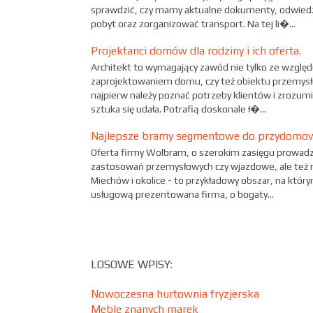
sprawdzić, czy mamy aktualne dokumenty, odwiedz
pobyt oraz zorganizować transport. Na tej li�...
Projektanci domów dla rodziny i ich oferta.
Architekt to wymagający zawód nie tylko ze względ
zaprojektowaniem domu, czy też obiektu przemysł
najpierw należy poznać potrzeby klientów i zrozumi
sztuka się udała. Potrafią doskonale ł�...
Najlepsze bramy segmentowe do przydomow
Oferta firmy Wolbram, o szerokim zasięgu prowadzon
zastosowań przemysłowych czy wjazdowe, ale też 
Miechów i okolice - to przykładowy obszar, na któr
usługową prezentowana firma, o bogaty...
LOSOWE WPISY:
Nowoczesna hurtownia fryzjerska
Meble znanych marek