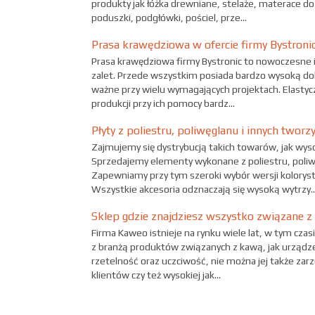
produkty jak łóżka drewniane, stelaże, materace do ł
poduszki, podgłówki, pościel, prze...
Prasa krawędziowa w ofercie firmy Bystroni
Prasa krawędziowa firmy Bystronic to nowoczesne i
zalet. Przede wszystkim posiada bardzo wysoką do
ważne przy wielu wymagających projektach. Elastyc
produkcji przy ich pomocy bardz...
Płyty z poliestru, poliwęglanu i innych twor
Zajmujemy się dystrybucją takich towarów, jak wysok
Sprzedajemy elementy wykonane z poliestru, poliw
Zapewniamy przy tym szeroki wybór wersji koloryst
Wszystkie akcesoria odznaczają się wysoką wytrzy..
Sklep gdzie znajdziesz wszystko związane 
Firma Kaweo istnieje na rynku wiele lat, w tym cz
z branżą produktów związanych z kawą, jak urządze
rzetelność oraz uczciwość, nie można jej także zar
klientów czy też wysokiej jak...