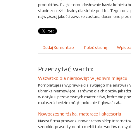
produktów. Dzięki temu dosłownie każda kobieta 
stanie znaleźć idealny dla siebie portfel. Tego rodz
najwyższej jakości zawsze zostaną docenione przez
Dodaj Komentarz
Poleć stronę
Wpis za
Przeczytać warto:
Wszystko dla niemowląt w jednym miejscu
Kompletujesz wyprawkę dla swojego maleństwa? W
ubranka niemowlęce, zarówno dla chłopców jak i dz
w dotyku i przewiewnych materiałów, które nie p
maluszek będzie mógł spokojnie figlować cał...
Nowoczesne łózka, materace i akcesoria
Nasza firma prowadzi nowoczesny sklep internetowy
szerokiego asortymentu mebli i akcesoriów do sypial