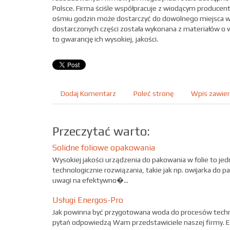
Polsce. Firma ściśle współpracuje z wiodącym producen
ośmiu godzin może dostarczyć do dowolnego miejsca w 
dostarczonych części została wykonana z materiałów o 
to gwarancję ich wysokiej, jakości.
Dodaj Komentarz
Poleć stronę
Wpis zawier
Przeczytać warto:
Solidne foliowe opakowania
Wysokiej jakości urządzenia do pakowania w folie to j
technologicznie rozwiązania, takie jak np. owijarka do 
uwagi na efektywno�...
Usługi Energos-Pro
Jak powinna być przygotowana woda do procesów techno
pytań odpowiedzą Wam przedstawiciele naszej firmy. En