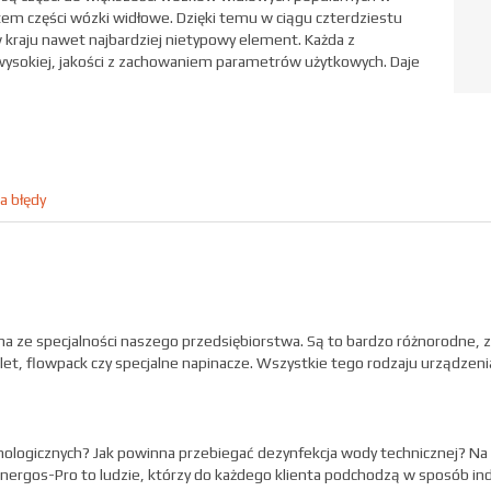
tem części wózki widłowe. Dzięki temu w ciągu czterdziestu
kraju nawet najbardziej nietypowy element. Każda z
wysokiej, jakości z zachowaniem parametrów użytkowych. Daje
a błędy
edna ze specjalności naszego przedsiębiorstwa. Są to bardzo różnorodne
palet, flowpack czy specjalne napinacze. Wszystkie tego rodzaju urządzeni
logicznych? Jak powinna przebiegać dezynfekcja wody technicznej? Na t
ergos-Pro to ludzie, którzy do każdego klienta podchodzą w sposób in