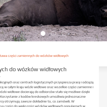
tawa części zamiennych do wózków widłowych
nych do wózków widłowych
y
jnych oraz centrach logistycznych przyspiesza pracę i odciążą
ą w całym kraju wózki widłowe oraz wszelkie części zamienne i
ózki widłowe docierają do odbiorców stało się możliwe dzięki
Korzystanie z kodów kreskowych umożliwia jednoznaczne
cy otrzymują zawsze dokładnie to, co zamówili. W
ą części do większości wózków widłowych popularnych w