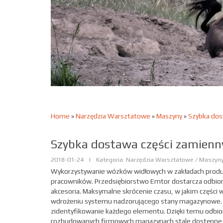
Home
»
Narzędzia Warsztatowe
»
Maszyny
»
Szybka dos
Szybka dostawa części zamien
2018-01-24
|
Kategoria: Narzędzia Warsztatowe / Maszyn
Wykorzystywanie wózków widłowych w zakładach produkcy
pracowników. Przedsiębiorstwo Emtor dostarcza odbiorc
akcesoria. Maksymalne skrócenie czasu, w jakim części w
wdrożeniu systemu nadzorującego stany magazynowe. 
zidentyfikowanie każdego elementu. Dzięki temu odbior
rozbudowanych firmowych magazynach stale dostępne s