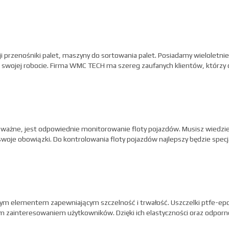
cji przenośniki palet, maszyny do sortowania palet. Posiadamy wieloletni
a swojej robocie. Firma WMC TECH ma szereg zaufanych klientów, którzy
 ważne, jest odpowiednie monitorowanie floty pojazdów. Musisz wiedzieć
swoje obowiązki. Do kontrolowania floty pojazdów najlepszy będzie specja
zowym elementem zapewniającym szczelność i trwałość. Uszczelki ptfe-ep
ym zainteresowaniem użytkowników. Dzięki ich elastyczności oraz odpornoś