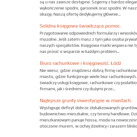
są u nas zawsze dostępne. Szyjemy z bardzo elega
wykończenie spodni, garsonek oraz spodni. W nasz
okazję. Naszą ofertę dedykujemy głównie...
Solidna księgowa świadcząca pomoc.
Przygotowanie odpowiednich formularzy i wniosków
mozolne. Jeśli zatem masz z tym jako osoba pryw
naszych specjalistów. Księgowa marki wspiera nie ty
nas prosić o wsparcie w każdym problem...
Biuro rachunkowe i księgowość. Łódź
Nie wiesz, gdzie znajdziesz dobrą firmę rachunkow
miasto, gdzie funkcjonuje wiele biur rachunkowych
świadczy usługi księgowe, rachunkowe czy podatk
firmami, jak i średnimi czy dużymi prze...
Najlepsze grunty inwestycyjne w miastach.
Występuje deficyt dobrze zlokalizowanych gruntów
budownictwo mieszkalne, czy tereny handlowe. Dziej
mieszkaniowym panuje hossa, moda na nowoczesne 
otoczone murem, w cichej dzielnicy i zarazem blisko 