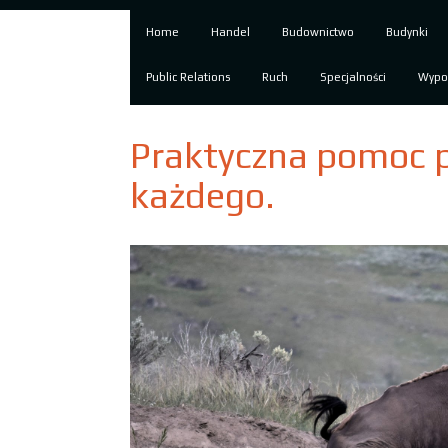
Home
Handel
Budownictwo
Budynki
Public Relations
Ruch
Specjalności
Wypo
Praktyczna pomoc p
każdego.