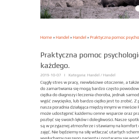
Home
»
Handel
»
Handel
»
Praktyczna pomoc psychol
Praktyczna pomoc psychologi
każdego.
2019-10-07
|
Kategoria: Handel / Handel
Ciągły stres w pracy, niewłaściwe otoczenie, a tak
do zamartwiania się mogą bardzo często powodowa
ciężka do diagnozy i leczenia choroba, jednak samodzi
wyjść zwycięsko, lub bardzo ciężko jest to zrobić. 
nasza poradnia działająca między innymi w mieście
może udostępnić każdemu cenne wsparcie oraz pra
pozbyć się swoich lęków i dolegliwości. Nasze spo
są w przyjaznej atmosferze i stawiamy na komfort 
zajęć. Nie będziemy na siłę wtłaczać utartych schem
wysłuchamy naszego pacjenta i postaramy się wspó