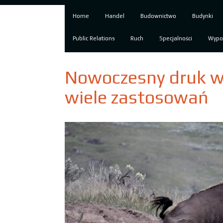
Home
Handel
Budownictwo
Budynki
Public Relations
Ruch
Specjalności
Wypo
Nowoczesny druk 
wiele zastosowań