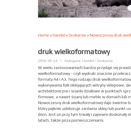
Home
»
Handel
»
Drukarnie
»
Nowoczesny druk wie
druk wielkoformatowy
2016-05-24
|
Kategoria: Handel / Drukarnie
W wielu zastosowaniach bardzo przydaje się prawd
wielkoformatowy - czyli wydruki znacznie przekrac
formaty A4 i A3. Tego rodzaju druk wielkoformatow
wykonywania folii oklejających witryny sklepowe, d
architektoniczne i ścianki działowe w punktach sp
firmowe, a nawet ściany lub meble w domach lub m
Nowoczesny druk wielkoformatowy daje świetne ba
który pięknie udekoruje zarówno sklep lub punkt us
dom. Jest on przy tym trwały i zapewni doskonały e
latach, także poza pomieszczeniami.