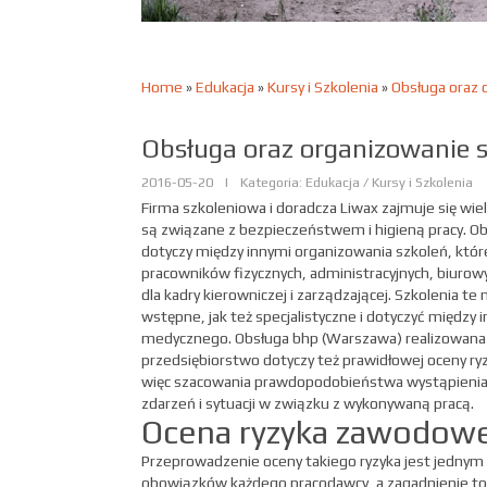
Home
»
Edukacja
»
Kursy i Szkolenia
»
Obsługa oraz 
Obsługa oraz organizowanie 
2016-05-20
|
Kategoria: Edukacja / Kursy i Szkolenia
Firma szkoleniowa i doradcza Liwax zajmuje się wie
są związane z bezpieczeństwem i higieną pracy. O
dotyczy między innymi organizowania szkoleń, któr
pracowników fizycznych, administracyjnych, biurowyc
dla kadry kierowniczej i zarządzającej. Szkolenia t
wstępne, jak też specjalistyczne i dotyczyć między
medycznego. Obsługa bhp (Warszawa) realizowana 
przedsiębiorstwo dotyczy też prawidłowej oceny r
więc szacowania prawdopodobieństwa wystąpienia 
zdarzeń i sytuacji w związku z wykonywaną pracą.
Ocena ryzyka zawodow
Przeprowadzenie oceny takiego ryzyka jest jednym 
obowiązków każdego pracodawcy, a zagadnienie to