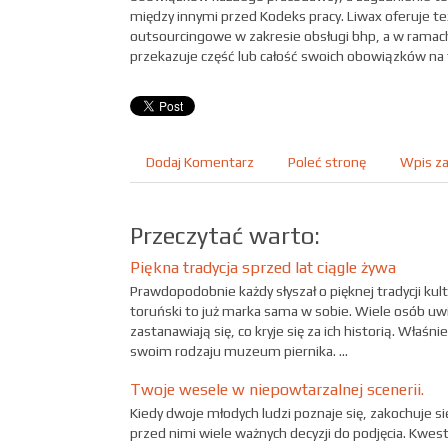
między innymi przed Kodeks pracy. Liwax oferuje też
outsourcingowe w zakresie obsługi bhp, a w ramach
przekazuje część lub całość swoich obowiązków na 
Dodaj Komentarz
Poleć stronę
Wpis za
Przeczytać warto:
Piękna tradycja sprzed lat ciągle żywa
Prawdopodobnie każdy słyszał o pięknej tradycji kul
toruński to już marka sama w sobie. Wiele osób uwiel
zastanawiają się, co kryje się za ich historią. Właśn
swoim rodzaju muzeum piernika. ...
Twoje wesele w niepowtarzalnej scenerii.
Kiedy dwoje młodych ludzi poznaje się, zakochuje si
przed nimi wiele ważnych decyzji do podjęcia. Kwest